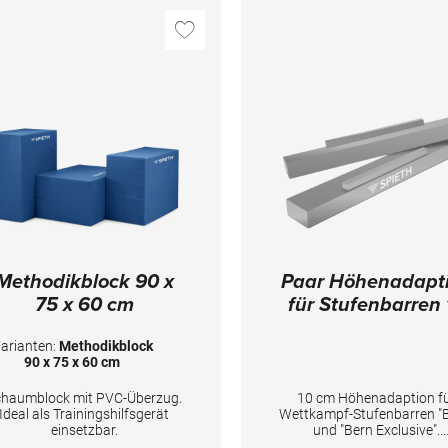
Methodikblock 90 x
Paar Höhenadapt
75 x 60 cm
für Stufenbarren 
cm
arianten:
Methodikblock
90 x 75 x 60 cm
chaumblock mit PVC-Überzug.
10 cm Höhenadaption f
Ideal als Trainingshilfsgerät
Wettkampf-Stufenbarren "B
einsetzbar.
und "Bern Exclusive".
Verpflichtend bei offiziel