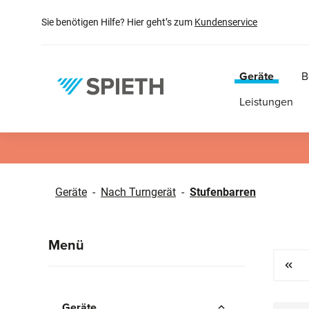
springen
Zur Hauptnavigation springen
Sie benötigen Hilfe? Hier geht’s zum
Kundenservice
Geräte
B
Leistungen
Geräte
-
Nach Turngerät
-
Stufenbarren
Menü
Geräte