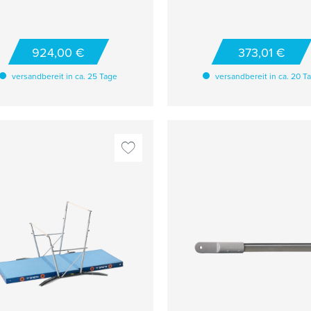
Wettkämpfen für Stufenba
Modelle "Bern" und "Ber
Exclusive" TECHNISCHE
DETAILS Maße: 120 x 18 x 
924,00 €
373,01 €
pro Paar
versandbereit in ca. 25 Tage
versandbereit in ca. 20 T