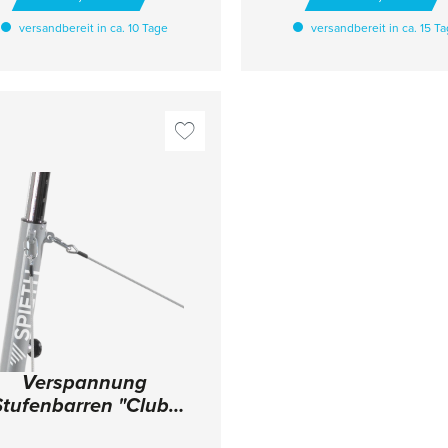
oberen Holms bzw. zur
versandbereit in ca. 10 Tage
versandbereit in ca. 15 T
einfachen Höhenverstellun
Holme. Ausführung mit 
runden "Fiberflex Pro" Hol
Im Lieferumfang sind zw
Stufenbarrenholme enthal
Ideal zum Einbau an
Grubensysteme. Kann opti
auch mit der Reckstange "C
verwendet werden (Art
4140705). TECHNISCHE
DETAILS Höhenverstellu
oberer Holm: 215 - 280 
Höhenverstellung unterer 
140 - 190 cm Breitenverstel
120 - 210 cm (5cm Schrit
Mitgelieferte Holme: Fiber
Pro
Verspannung
Stufenbarren "Club"
neue Ausführung