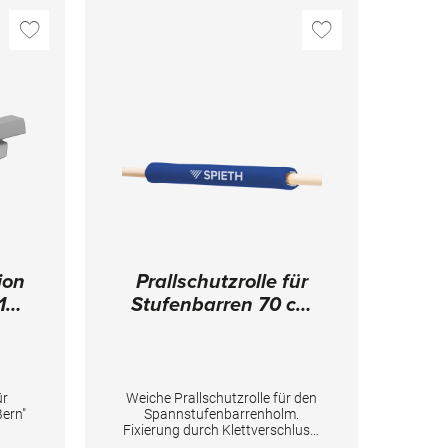
ion
Prallschutzrolle für
10
Stufenbarren 70 cm
lang (blau)
ür
Weiche Prallschutzrolle für den
ern"
Spannstufenbarrenholm.
Fixierung durch Klettverschluss.
len
TECHNISCHE DETAILS