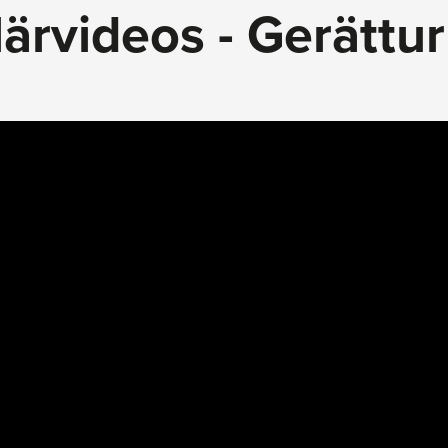
lärvideos - Gerättu