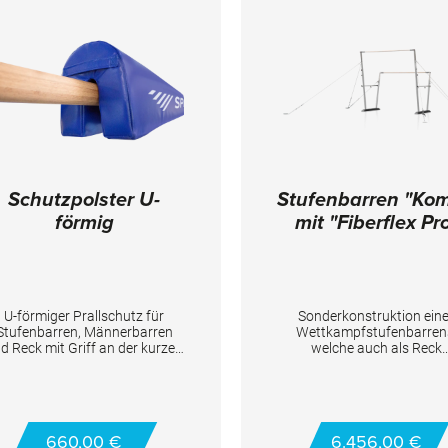
Schutzpolster U-
Stufenbarren "Kom
förmig
mit "Fiberflex Pr
Holmen
U-förmiger Prallschutz für
Sonderkonstruktion ein
Stufenbarren, Männerbarren
Wettkampfstufenbarren
d Reck mit Griff an der kurzen
welche auch als Reck
eite zum schnellen Rein- und
(Einholmsystem) genutzt 
Rausschieben. Einfach
einfach umgebaut werden 
anzubringen durch Flausch-
3-fach verspannt mit 4
ettverbindung. TECHNISCHE
Schnellspannvorrichtunge
DETAILS Länge: 140 cm
einfachen Austausch bz
660,00 €
6.456,00 €
Entnehmen des unteren o