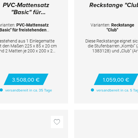
PVC-Mattensatz
Reckstange "Clu
"Basic" für
freistehenden
rianten:
PVC-Mattensatz
Varianten:
Reckstange
Stufenbarren "Club"
"Basic" für freistehenden
"Club"
Stufenbarren "Club"
estehend aus 1 Einlegematte
Diese Reckstange eignet sic
t den Maßen 225 x 85 x 20 cm
die Stufenbarren „Kombi“ (
nd 2 Matten je 200 x 200 x 20
1383128) und „Club“ (Ar
m. Klettbänder zum Verbinden
1383124). Sie sind außer
der Matten inklusive.
kompatibel mit dem Übung
„Club“ (Art. 1384094), d
Methodik-Reck „Club“ (Ar
1384224) und Boden-Reck (
3.508,00 €
1.059,00 €
1384080). TECHNISCHE
DETAILS: Durchmesser: 28
versandbereit in ca. 35 Tage
versandbereit in ca. 5 Ta
Länge: 244 cm