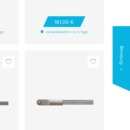
rren
Innendurchmesser: 45 mm
n
Außendurchmesser: 80 mm
Länge: 70 cm
10 cm
161,00 €
age
versandbereit in ca. 5 Tage
Beratung