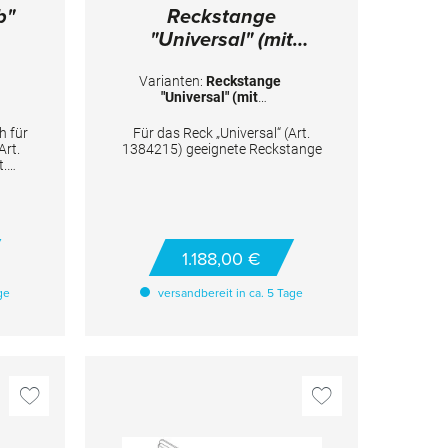
b"
Reckstange
"Universal" (mit
Manschetten)
Varianten:
Reckstange
"Universal" (mit
Manschetten)
h für
Für das Reck „Universal“ (Art.
Art.
1384215) geeignete Reckstange
t.
dem
sreck
em
t.
Art.
1.188,00 €
 mm;
ge
versandbereit in ca. 5 Tage