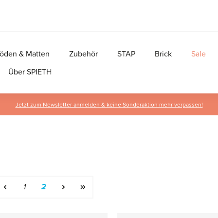
öden & Matten
Zubehör
STAP
Brick
Sale
Über SPIETH
Jetzt zum Newsletter anmelden & keine Sonderaktion mehr verpassen!
Seite
Seite
1
2