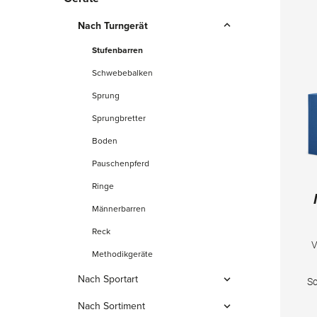
Nach Turngerät
Stufenbarren
Schwebebalken
Sprung
Sprungbretter
Boden
Pauschenpferd
Ringe
Männerbarren
Reck
V
Methodikgeräte
Nach Sportart
S
Kunstturnen
Nach Sortiment