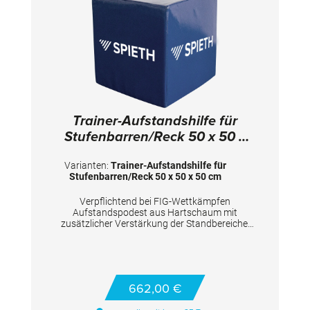
Trainer-Aufstandshilfe für
Stufenbarren/Reck 50 x 50 x
50 cm
Varianten:
Trainer-Aufstandshilfe für
Stufenbarren/Reck 50 x 50 x 50 cm
Verpflichtend bei FIG-Wettkämpfen
Aufstandspodest aus Hartschaum mit
zusätzlicher Verstärkung der Standbereiche.
Geeignet als variabel einsetzbares
Trainerpodest sowie für Turner und
Turnerinnen zum Präparieren der Turngeräte.
TECHNISCHE DETAILS Maße: 50 x 50 x 50 cm
662,00 €