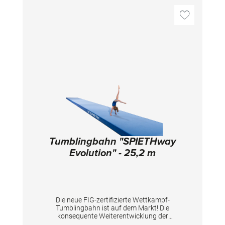
Naturfaserfurnier bietet auch im Neuzustand
hervorragende Griffigkeit, reduziert den
Magnesiaverbrauch und verkürzt die
Präparationszeit. Zusätzlich verlängert es die
Lebensdauer der Holmoberfläche auch bei
hoher Nutzungsintensität. Zusätzlich
verlängert es die Lebensdauer der
Holmoberfläche auch bei hoher
Nutzungsintensität. Die Holme dürfen nur
paarweise getauscht werden, um die
Geräteeigenschaften und die Sicherheit zu
erhalten. Länge 350 cm.
Tumblingbahn "SPIETHway
Evolution" - 25,2 m
Die neue FIG-zertifizierte Wettkampf-
Tumblingbahn ist auf dem Markt! Die
konsequente Weiterentwicklung der
bewährten „SPIETHway“-Serie bietet die