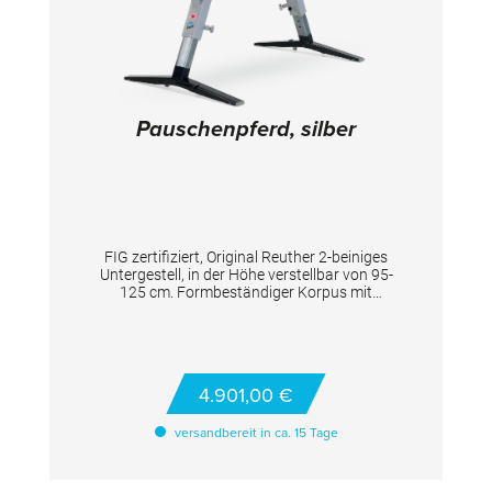
125 cm, in 5 cm Schritten
Pauschenpferd, silber
FIG zertifiziert, Original Reuther 2-beiniges
Untergestell, in der Höhe verstellbar von 95-
125 cm. Formbeständiger Korpus mit
Schaumstoffauflage und fachgerechter
Polsterung mit Rindslederbezug. 2 Aluminium-
Pauschen, überzogen mit hygroskopischem
Antirutschgummi, Spannkette mit
Spannschloß zum Verankern, mit 4 in der
4.901,00 €
Schwelle versenkbaren Fahrrollen und
aussenliegender Hebelbetätigung.
versandbereit in ca. 15 Tage
TECHNISCHE DETAILS Höhenverstellung: von
95 - 125 cm Maße Korpus: 160x35x28 cm
Farbe: Silber