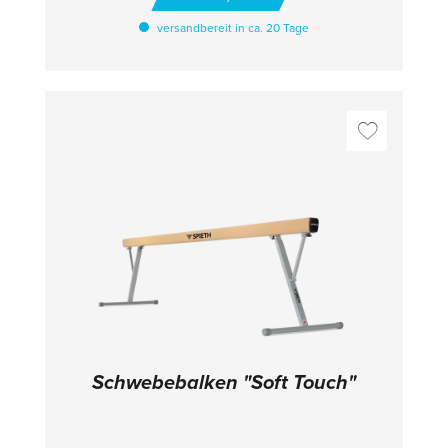
den Standrohren. Durch Drücken der
versandbereit in ca. 20 Tage
Sicherungsstifte kann die Höhe z.B. für große
Turnerinnen eingestellt werden (beim hohen
Standrohr in Kombination mit einem Hebel).
Eine Anpassung der Verspannung mit der
Spannseilerweiterung ist zwingend
erforderlich. Mit patentierter
Doppelverspannung - 2
Sicherheitskeilspannschiebern für die
individuelle Feineinstellung der Verspannung.
_TECHNISCHE DETAILS Höhenverstellung
niederer Holm: 150 - 200 cm;
Höhenverstellung hoher Holm: 230 - 280 cm;
Distanz zwischen den Holmen: 110 - 195 cm;
Fiberflex Pro: ø 4 cm
Schwebebalken "Soft Touch"