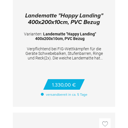
Landematte "Happy Landing"
400x200x10cm, PVC Bezug
Varianten:
Landematte "Happy Landing"
400x200x10cm, PVC Bezug
Verpflichtend bei FIG-Wettkämpfen für die
Geräte Schwebebalken, Stufenbarren, Ringe
und Reck(2x). Die weiche Landematte hat
einen Bezug aus abwaschbarem PVC. Die
Unterseite besteht aus Anti-Rutschbelag.
TECHNISCHE DETAILS Maße: 400x200x10 cm
1.330,00 €
versandbereit in ca. 5 Tage