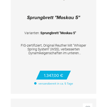
Sprungbrett "Moskau 5"
Varianten:
Sprungbrett "Moskau 5"
FIG-zertifiziert, Original Reuther Mit “Whisper
Spring System” (WSS), verbesserten
Dynamikeigenschaften im unteren
Einsprungbereich. Die 5 pyramidenförmigen,
gehärteten Stahlfedern in silberner Farbe sind
punktgenau ausgerichtet. Die Oberfläche aus
carbonfiberhybrider Sandwichbauweise ist
mit einem 20 mm Spezialschaum und einem 2
1.347,00 €
mm strapazierfähigem Nadelvlies abgedeckt.
Empfohlen für 40 - 75 kg Körpergewicht.
versandbereit in ca. 5 Tage
TECHNISCHE DETAILS - Farbe Oberbelag:
orange - Farbe Federn: silber - Körpergewicht:
40 - 75 kg