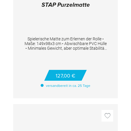
STAP Purzelmatte
Spielerische Matte zum Erlernen der Rolle •
Maße: 149x98x3 cm • Abwischbare PVC Hülle
• Minimales Gewicht, aber optimale Stabilität
aufgrund der speziellen Leicht-Schaumfüllung
• Dank des aufgedruckten Motives ist die
Matte perfekt zum spielerischen Erlernen einer
Vorwärtsrolle geeignet
127,00 €
versandbereit in ca. 25 Tage