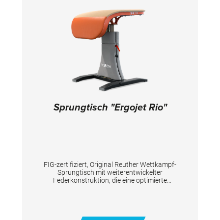
Sprungtisch "Ergojet Rio"
FIG-zertifiziert, Original Reuther Wettkampf-
Sprungtisch mit weiterentwickelter
Federkonstruktion, die eine optimierte
Federwirkung hat und eine verbesserte
Stabilität vor allem im mittleren und hinteren
Bereich der Stützfläche bietet. Die
Abstützfläche besteht aus einer 2-fachen
GFK-Schale und integriertem