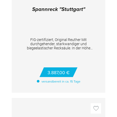
Spannreck "Stuttgart"
FIG-zertifiziert, Original Reuther Mit
durchgehender, starkwandiger und
biegeelastischer Recksäule. In der Höhe
verstellbar von 265 - 310 cm, Reckstange
durchbruchgesichert, aus hochwertigem,
rostbeständigem, vergütetem Spezialstahl,
Doppelverspannung mit 2 Sicherheits-
Keilspannschiebern bietet hohe,
3.887,00 €
funktionsgerechte Elastizität des Gerätes.
TECHNISCHE DETAILS Höhenverstellung: von
versandbereit in ca. 15 Tage
265 - 310 cm