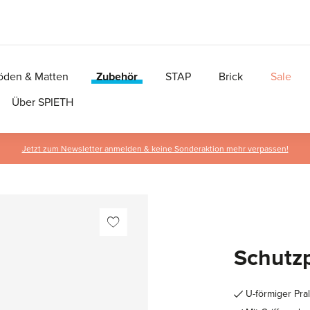
öden & Matten
Zubehör
STAP
Brick
Sale
Über SPIETH
Jetzt zum Newsletter anmelden & keine Sonderaktion mehr verpassen!
Schutzp
U-förmiger Pral