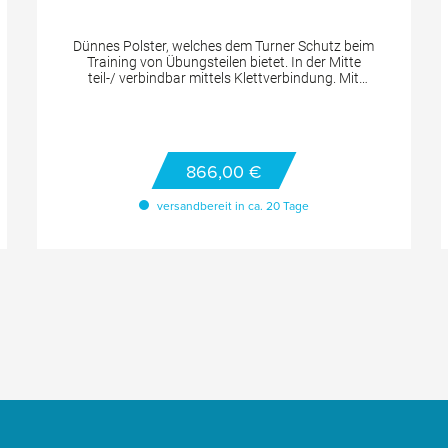
Dünnes Polster, welches dem Turner Schutz beim
Training von Übungsteilen bietet. In der Mitte
teil-/ verbindbar mittels Klettverbindung. Mit
blauem PVC-Bezug. Fixierung durch Klett. Das
Trainingspolster wird in zwei Teilen à ca. 70 cm
geliefert. TECHNISCHE DETAILS Länge: 140 cm
(2 Teile je 70 cm)
866,00 €
versandbereit in ca. 20 Tage