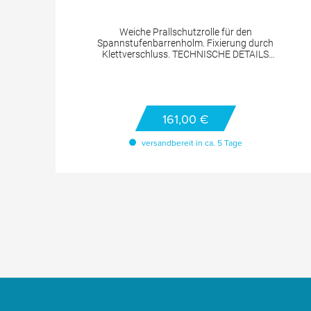
Weiche Prallschutzrolle für den
Spannstufenbarrenholm. Fixierung durch
Klettverschluss. TECHNISCHE DETAILS
Innendurchmesser: 45 mm Außendurchmesser:
80 mm Länge: 70 cm
t
55
161,00 €
B.
versandbereit in ca. 5 Tage
m
der
h.
lle
 -
80
m;
Slider überspringen