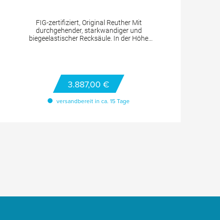
FIG-zertifiziert, Original Reuther Mit
FI
durchgehender, starkwandiger und
biegeelastischer Recksäule. In der Höhe
verstellbar von 265 - 310 cm, Reckstange
durchbruchgesichert, aus hochwertigem,
rostbeständigem, vergütetem Spezialstahl,
Doppelverspannung mit 2 Sicherheits-
w
Keilspannschiebern bietet hohe,
3.887,00 €
funktionsgerechte Elastizität des Gerätes.
TECHNISCHE DETAILS Höhenverstellung: von
D
versandbereit in ca. 15 Tage
265 - 310 cm
He
S
Si
Fe
D
2
c