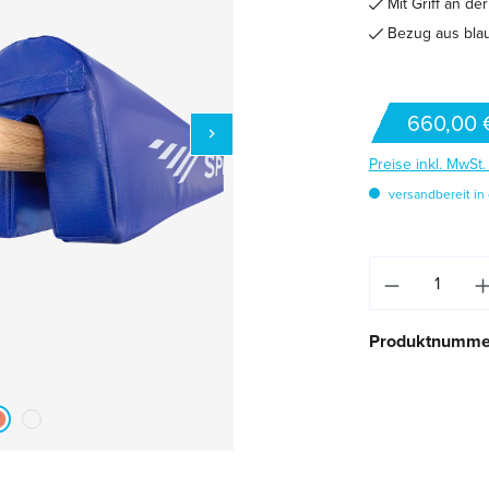
Mit Griff an der
Bezug aus bla
660,00 
Preise inkl. MwSt
versandbereit in 
Produkt An
Produktnumme