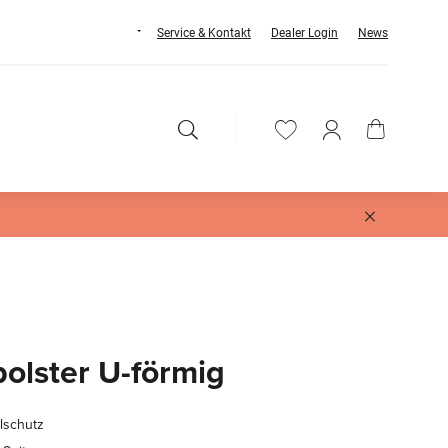
Service & Kontakt
Dealer Login
News
olster U-förmig
lschutz