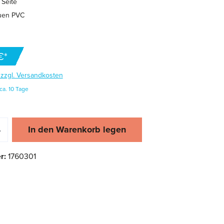
 Seite
uen PVC
€*
. zzgl. Versandkosten
ca. 10 Tage
zahl: Gib den gewünschten Wert ein oder 
In den Warenkorb legen
r:
1760301