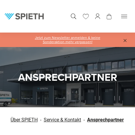
alt springen
Jetzt zum Newsletter anmelden & keine
Sonderaktion mehr verpassen!
Slider überspringen
ANSPRECHPARTNER
Über SPIETH
-
Service & Kontakt
-
Ansprechpartner