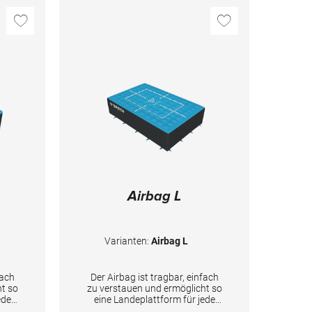
Airbag L
Varianten:
Airbag L
fach
Der Airbag ist tragbar, einfach
ht so
zu verstauen und ermöglicht so
ede
eine Landeplattform für jede
 eine
Disziplin überall, ohne dass eine