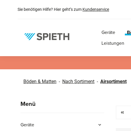
springen
Zur Hauptnavigation springen
Sie benötigen Hilfe? Hier geht’s zum
Kundenservice
Geräte
B
Leistungen
Böden & Matten
-
Nach Sortiment
-
Airsortiment
Menü
Geräte