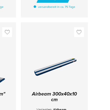
e und
hat an der Oberseite 1 Linie und
age
versandbereit in ca. 75 Tage
 für
an der Unterseite 2 Linien - für
sches
unterschiedliches methodisches
iten
Training. An den kurzen Seiten
 Die
ist sie mit Klett verbindbar. Die
 Zeit
Airtrack ist innerhalb kurzer Zeit
kann
aufblasbar und der Druck kann
urch
einfach geregelt werden. Durch
im
den Einsatz der Airtrack im
nke
Training werden die Gelenke
fter
weniger belastet, sodass öfter
erät
geübt werden kann. Das Gerät
 auch
ist sowohl für Anfänger als auch
et.
für Spitzen-Turner geeignet.
ort-/
HINWEISE Inklusive Transport-/
nd
Aufbewahrungstasche und
läse
Reparaturset Inklusive Gebläse
ge
und digitale Druckanzeige
be:
TECHNISCHE DETAILS Farbe:
ße:
dunkelblau + hellgrau Maße:
12x2x0,2 m
um"
Airbeam 300x40x10
cm
Varianten:
Airbeam