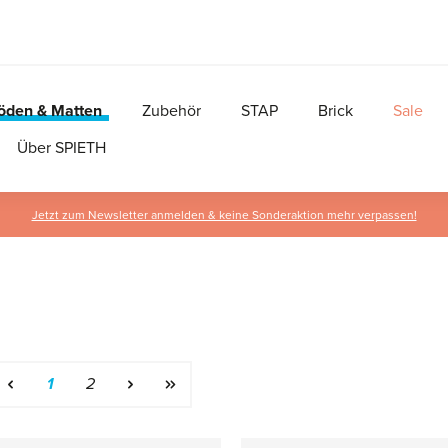
öden & Matten
Zubehör
STAP
Brick
Sale
Über SPIETH
Jetzt zum Newsletter anmelden & keine Sonderaktion mehr verpassen!
Seite
Seite
1
2