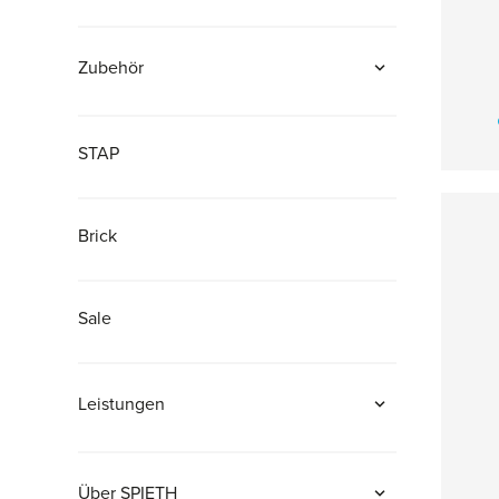
RG-Wettkampffläche "Beijing Evolution"
B
Ai
Tumblingbahn "SPIETHway Evolution"
a
Zubehör
ü
Anti-Virus Matten
Zubehör
Ersatzteile
STAP
O
au
St
Brick
i
Sale
al
Leistungen
G
Planung und Umsetzung von
N
Trainingshallen
Über SPIETH