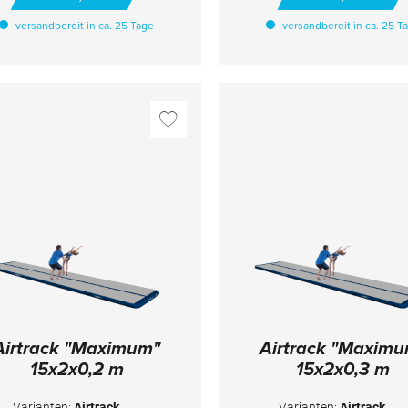
t an der Oberseite 1 Linie und
hat an der Oberseite 1 Lini
versandbereit in ca. 25 Tage
versandbereit in ca. 25 T
n der Unterseite 2 Linien - für
an der Unterseite 2 Linien -
terschiedliches methodisches
unterschiedliches methodi
raining. An den kurzen Seiten
Training. An den kurzen Se
st sie mit Klett verbindbar. Die
ist sie mit Klett verbindbar.
rtrack ist innerhalb kurzer Zeit
Airtrack ist innerhalb kurzer
ufblasbar und der Druck kann
aufblasbar und der Druck 
infach geregelt werden. Durch
einfach geregelt werden. D
den Einsatz der Airtrack im
den Einsatz der Airtrack 
Training werden die Gelenke
Training werden die Gele
eniger belastet, sodass öfter
weniger belastet, sodass ö
eübt werden kann. Das Gerät
geübt werden kann. Das G
t sowohl für Anfänger als auch
ist sowohl für Anfänger als
für Spitzen-Turner geeignet.
für Spitzen-Turner geeign
NWEISE Inklusive Transport-/
HINWEISE Inklusive Transp
Aufbewahrungstasche und
Aufbewahrungstasche u
eparaturset Inklusive Gebläse
Reparaturset Inklusive Geb
und digitale Druckanzeige
und digitale Druckanzei
TECHNISCHE DETAILS Farbe:
TECHNISCHE DETAILS Far
dunkelblau + hellgrau Maße:
dunkelblau + hellgrau Ma
10x2x0,3 m
12x2x0,15 m
Airtrack "Maximum"
Airtrack "Maxim
15x2x0,2 m
15x2x0,3 m
Varianten:
Airtrack
Varianten:
Airtrack