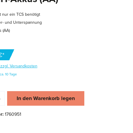
 nur ein TCS benötigt
er- und Unterspannung
 (AA)
€*
. zzgl. Versandkosten
ca. 10 Tage
zahl: Gib den gewünschten Wert ein oder 
In den Warenkorb legen
r:
1760951