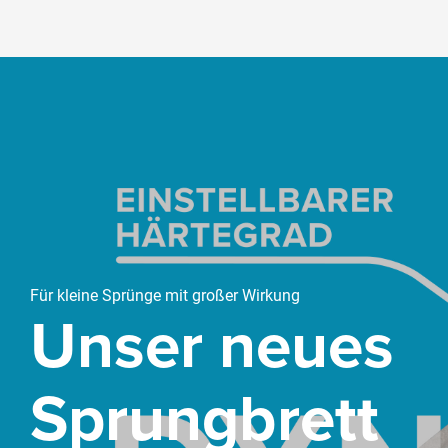
cm; Distanz zwischen den Holmen: 110 - 195 cm;
Fiberflex Pro: ø 4 cm
Slider überspringen
Für kleine Sprünge mit großer Wirkung
Unser neues
Sprungbrett