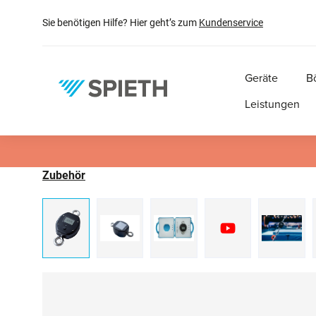
springen
Zur Hauptnavigation springen
Sie benötigen Hilfe? Hier geht’s zum
Kundenservice
Geräte
B
Leistungen
Zubehör
Bildergalerie überspringen