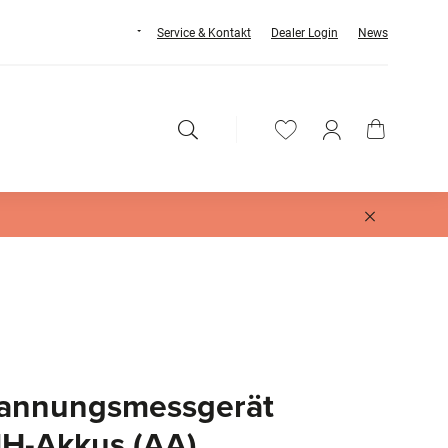
Service & Kontakt
Dealer Login
News
annungsmessgerät
MH-Akkus (AA)