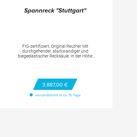
Spannreck "Stuttgart"
FIG-zertifiziert, Original Reuther Mit
durchgehender, starkwandiger und
biegeelastischer Recksäule. In der Höhe
verstellbar von 265 - 310 cm, Reckstange
durchbruchgesichert, aus hochwertigem,
rostbeständigem, vergütetem Spezialstahl,
Doppelverspannung mit 2 Sicherheits-
Keilspannschiebern bietet hohe,
3.887,00 €
funktionsgerechte Elastizität des Gerätes.
TECHNISCHE DETAILS Höhenverstellung: von
versandbereit in ca. 15 Tage
265 - 310 cm