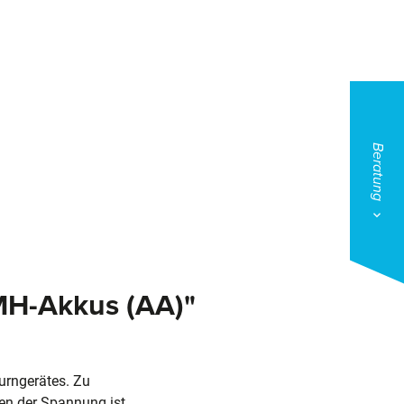
Beratung
MH-Akkus (AA)"
urngerätes. Zu
len der Spannung ist