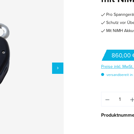
Pro Spanngerät
Schutz vor Üb
Mit NiMH Akkus
860,00 
Preise inkl. MwSt
versandbereit in 
Produkt An
Produktnumme