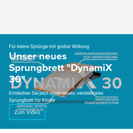
Slider überspringen
Für kleine Sprünge mit großer Wirkung
Unser neues
Sprungbrett "DynamiX
30"
Entdecken Sie jetzt unser neues, verstellbares
Sprungbrett für Kinder
Zum Video