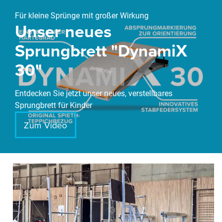
Slider überspringen
Für kleine Sprünge mit großer Wirkung
Unser neues
Sprungbrett "DynamiX
30"
Entdecken Sie jetzt unser neues, verstellbares
Sprungbrett für Kinder
Zum Video