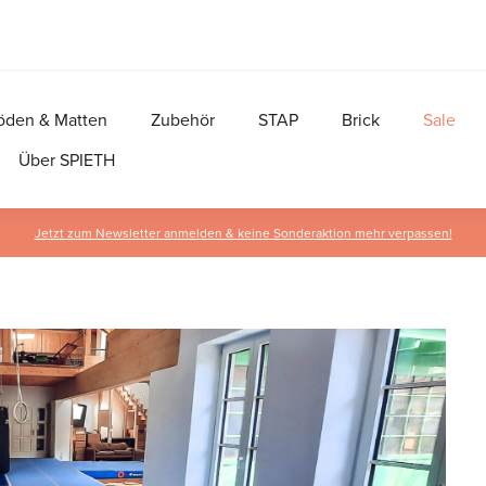
öden & Matten
Zubehör
STAP
Brick
Sale
Über SPIETH
Jetzt zum Newsletter anmelden & keine Sonderaktion mehr verpassen!