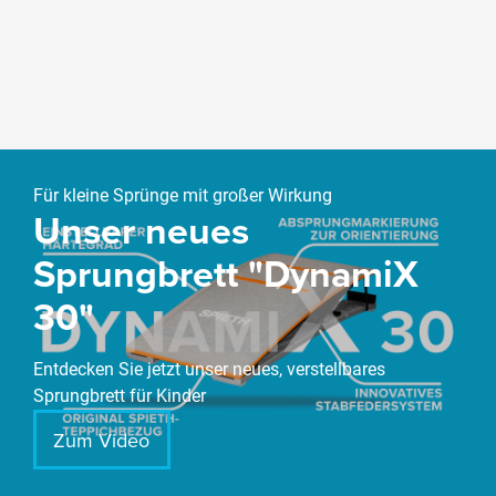
Slider überspringen
Für kleine Sprünge mit großer Wirkung
Unser neues
Sprungbrett "DynamiX
30"
Entdecken Sie jetzt unser neues, verstellbares
Sprungbrett für Kinder
Zum Video